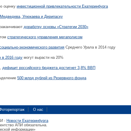
ю оценку
инвестиционной привлекательности Екатеринбурга
 Медведева, Улюкаева и Дерипаску
 заканчивают
доработку основы «Стратегии 2030»
ытом
стратегического управления мегаполисом
социально-экономического развития
Среднего Урала в 2014 году
 в 2016 году
могут вырасти на 20%
а,
дефицит российского бюджета достигнет 3,8% ВВП
ыделение
500 млрд рублей из Резервного фонда
Фоторепортаж
О нас
ПИ -
Новости Екатеринбурга
гентство АПИ обязательна.
ческой информации»