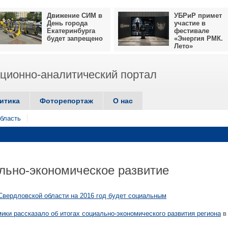
Движение СИМ в
УБРиР примет
День города
участие в
Екатеринбурга
фестивале
будет запрещено
«Энергия РМК.
Лето»
ионно-аналитический портал
итика
Фоторепортаж
О нас
бласть
льно-экономическое развитие
вердловской области на 2016 год будет социальным
ки рассказало об итогах социально-экономического развития региона
в