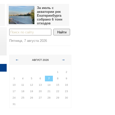
За июль с
акватории рек
Екатеринбурга
собрано 6 тонн
отходов
Пятница, 7 августа 2026
АВГУСТ 2026
ПН
ВТ
СР
ЧТ
ПТ
СБ
ВС
1
2
3
4
5
6
7
8
9
10
11
12
13
14
15
16
17
18
19
20
21
22
23
24
25
26
27
28
29
30
31