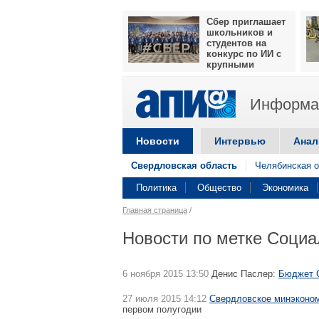
Сбер приглашает
школьников и
студентов на
конкурс по ИИ с
крупными
призами
Информац
Новости
Интервью
Анал
Свердловская область
Челябинская о
Политика
Общество
Экономика
Главная страница
/
Новости по метке Социа
6 ноября 2015 13:50
Денис Паслер:
Бюджет С
27 июля 2015 14:12
Свердловское минэкономи
первом полугодии