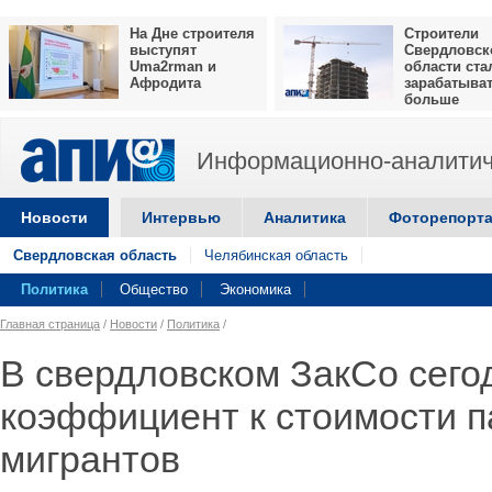
На Дне строителя
Строители
выступят
Свердловск
Uma2rman и
области ста
Афродита
зарабатыва
больше
Информационно-аналитич
Новости
Интервью
Аналитика
Фоторепорт
Свердловская область
Челябинская область
Политика
Общество
Экономика
Главная страница
/
Новости
/
Политика
/
В свердловском ЗакСо сего
коэффициент к стоимости п
мигрантов