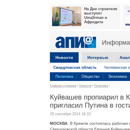
На Дне строителя
выступят
Uma2rman и
Афродита
Информац
Новости
Интервью
Анал
Свердловская область
Челябинская о
Политика
Общество
Экономика
Главная страница
/
Новости
/
Политика
/
Куйвашев пропиарил в 
пригласил Путина в гост
26 сентября 2014 16:10
МОСКВА
. В Кремле состоялась рабочая
Свердловской области Евгения Куйвашева