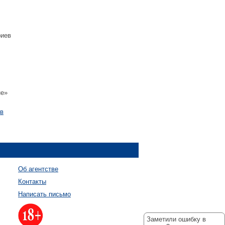
риев
не»
в
Об агентстве
Контакты
Написать письмо
Заметили ошибку в