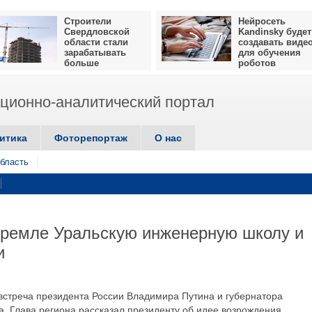
Строители
Нейросеть
Свердловской
Kandinsky будет
области стали
создавать виде
зарабатывать
для обучения
больше
роботов
ионно-аналитический портал
итика
Фоторепортаж
О нас
бласть
Кремле Уральскую инженерную школу и
и
 встреча президента России Владимира Путина и губернатора
. Глава региона рассказал президенту об идее возрождения