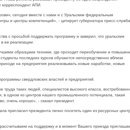
т корреспондент АПИ.
ович, сегодня вместе с нами и с Уральским федеральным
нтры и центры компетенций», - цитирует губернатора пресс-служб
ства с просьбой поддержать программу и заверил, что уральские
 в ее реализации.
учшими образцами техники, где проходит переобучение и повышен
 студенты последних курсов обучаются непосредственно вблизи
 приходе на предприятия реализовывать новые наработки, новые
программы свердловских властей и предприятий.
ке труда таких людей, специалистов высокого класса, востребован
ти, в одном из центров нашего промышленного потенциала, такая
во, очень хорошо», - сказал президент.
ала пригласил президента лично посетить один из ресурсных цент
рассчитываем на поддержку и в момент Вашего приезда приглаша