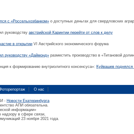
лся с «Россельхозбанком»
о доступных деньгах для свердловских агра
ил руководству
австрийской Каринтии перейти от слов к делу
частие в открытии
VI Австрийского экономического форума
ил руководству «Даймонд»
разместить производство в «Титановой доли
нция к формированию внутриэлитного консенсуса»:
Куйвашев поднялся 
Фоторепортаж
О нас
ПИ -
Новости Екатеринбурга
гентство АПИ обязательна.
ческой информации»
 надзору в сфере связи,
муникаций 23 ноября 2021 года.