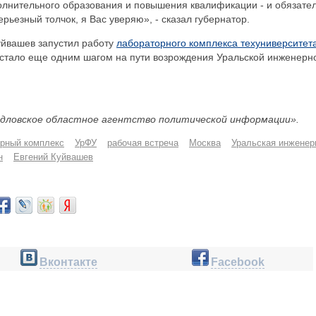
полнительного образования и повышения квалификации - и обязате
ерьезный толчок, я Вас уверяю», - сказал губернатор.
уйвашев запустил работу
лабораторного комплекса техуниверситет
м, стало еще одним шагом на пути возрождения Уральской инженерн
дловское областное агентство политической информации».
рный комплекс
УрФУ
рабочая встреча
Москва
Уральская инженер
н
Евгений Куйвашев
Вконтакте
Facebook