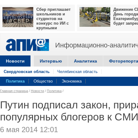
Сбер приглашает
Движение С
школьников и
День города
студентов на
Екатеринбу
конкурс по ИИ с
будет запр
крупными
призами
Информационно-аналитич
Новости
Интервью
Аналитика
Фоторепорт
Свердловская область
Челябинская область
Политика
Общество
Экономика
Главная страница
/
Новости
/
Политика
/
Путин подписал закон, пр
популярных блогеров к СМ
6 мая 2014 12:01