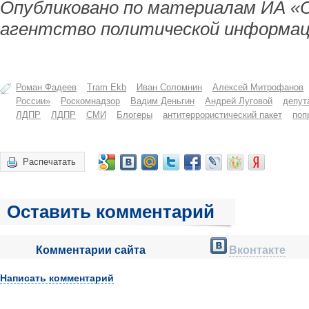
Опубликовано по материалам ИА «
агентство политической информац
Роман Фадеев
Tram Ekb
Иван Соломнин
Алексей Митрофанов
России»
Роскомнадзор
Вадим Деньгин
Андрей Луговой
депут
ЛДПР
ЛДПР
СМИ
Блогеры
антитеррористический пакет
поп
Распечатать
Оставить комментарий
Комментарии сайта
Вконтакте
Написать комментарий