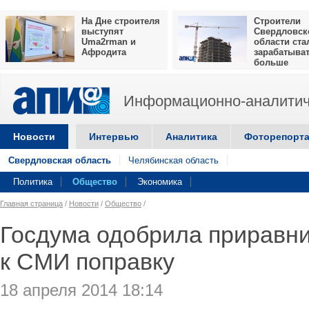
На Дне строителя
Строители
выступят
Свердловск
Uma2rman и
области ста
Афродита
зарабатыва
больше
Информационно-аналитич
Новости
Интервью
Аналитика
Фоторепорт
Свердловская область
Челябинская область
Политика
Общество
Экономика
Главная страница
/
Новости
/
Общество
/
Госдума одобрила приравн
к СМИ поправку
18 апреля 2014 18:14