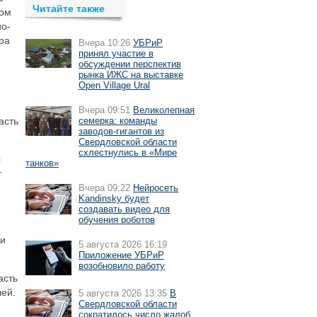
Читайте также
ном
ио-
ра
Вчера 10:26
УБРиР
принял участие в
обсуждении перспектив
рынка ИЖС на выставке
Open Village Ural
Вчера 09:51
Великолепная
асть
семерка: команды
заводов-гигантов из
Свердловской области
схлестнулись в «Мире
с
танков»
т
Вчера 09:22
Нейросеть
Kandinsky будет
создавать видео для
обучения роботов
 и
5 августа 2026 16:19
Приложение УБРиР
возобновило работу
асть
ей.
5 августа 2026 13:35
В
Свердловской области
сократилось число жалоб