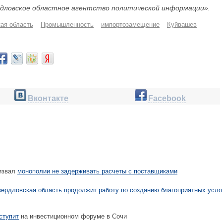
дловское областное агентство политической информации».
ая область
Промышленность
импортозамещение
Куйвашев
Вконтакте
Facebook
извал
монополии не задерживать расчеты с поставщиками
ердловская область продолжит работу по созданию благоприятных усл
ступит
на инвестиционном форуме в Сочи