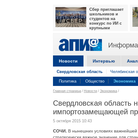
Сбер приглашает
школьников и
студентов на
конкурс по ИИ с
крупными
призами
Информац
Новости
Интервью
Анал
Свердловская область
Челябинская о
Политика
Общество
Экономика
Главная страница
/
Новости
/
Экономика
/
Свердловская область 
импортозамещающей пр
5 октября 2015 10:43
СОЧИ.
В нынешних условиях важнейшей 
стратегически важное значение для стр