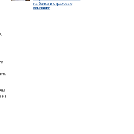
на банки и страховые
компании
,
й
ти
ить
лям
и из