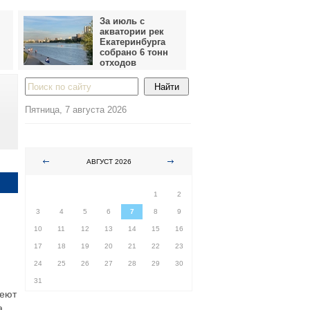
За июль с
акватории рек
Екатеринбурга
собрано 6 тонн
отходов
Пятница, 7 августа 2026
АВГУСТ 2026
ПН
ВТ
СР
ЧТ
ПТ
СБ
ВС
1
2
3
4
5
6
7
8
9
10
11
12
13
14
15
16
17
18
19
20
21
22
23
24
25
26
27
28
29
30
31
меют
а