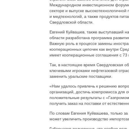
Международном инвестиционном форуме.
секторе и выпуске высокотехнологичной 
и медтехнологий, а также продуктов пит
Свердловской области.
Евгений Куйвашев, также выступавший на
области разработана программа развит
Важную роль в процессе замены иностра
кооперационных цепочек как внутри Сред
имеет кооперационные соглашения с 73 и
Так, в настоящее время Свердловская об
ключевыми игроками нефтегазовой отрас
заменить уральские поставщики.
«Нам удалось привлечь к решению вопр
организаций, достичь компромисса для 
положительные результаты с «Газпромом
получить заказ на поставки от естествен
По словам Евгения Куйвашева, только з
может увеличить производство импорто
Губернатор подчеркнул, что особую роль