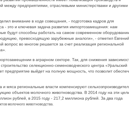
й между предприятиями, отраслевыми министерствами и другими
делил внимание в ходе совещания, - подготовка кадров для
са - это и ключевая задача развития импортозамещения: нам
орые будут способны работать на самом современном оборудовании
родукцию, превосходящую зарубежные аналоги», - отметил Евгени
ый вопрос во многом решается за счет реализация региональной
а».
портозамещении в аграрном секторе. Так, для снижения зависимос
 строительство селекционно-семеноводческого центра «Уральский
лет предприятие выйдет на полную мощность, что позволит обеспеч
а и мяса региональные власти компенсируют сельхозпроизводите
рукцию объектов молочного животноводства. В 2014 году на эти цел
лион рублей, в 2015 году - 217,2 миллиона рублей. За два года
ктов молочного животноводства.