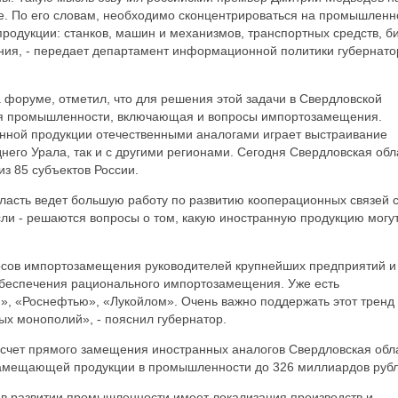
 По его словам, необходимо сконцентрироваться на промышлен
продукции: станков, машин и механизмов, транспортных средств, б
ания, - передает департамент информационной политики губернато
 форуме, отметил, что для решения этой задачи в Свердловской
ия промышленности, включающая и вопросы импортозамещения.
нной продукции отечественными аналогами играет выстраивание
него Урала, так и с другими регионами. Сегодня Свердловская обл
з 85 субъектов России.
ласть ведет большую работу по развитию кооперационных связей 
ли - решаются вопросы о том, какую иностранную продукцию могу
осов импортозамещения руководителей крупнейших предприятий и
обеспечения рационального импортозамещения. Уже есть
», «Роснефтью», «Лукойлом». Очень важно поддержать этот тренд
ных монополий», - пояснил губернатор.
а счет прямого замещения иностранных аналогов Свердловская обл
замещающей продукции в промышленности до 326 миллиардов рубл
 в развитии промышленности имеет локализация производств и