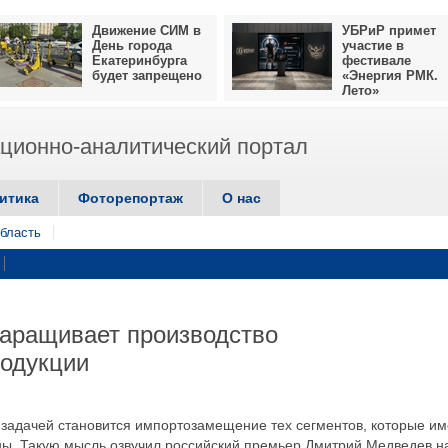
Движение СИМ в
УБРиР примет
День города
участие в
Екатеринбурга
фестивале
будет запрещено
«Энергия РМК.
Лето»
ионно-аналитический портал
итика
Фоторепортаж
О нас
бласть
наращивает производство
одукции
задачей становится импортозамещение тех сегментов, которые и
аны. Такую мысль озвучил российский премьер Дмитрий Медведев н