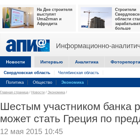
На Дне строителя
Строители
выступят
Свердловск
Uma2rman и
области ста
Афродита
зарабатыва
больше
Информационно-аналитич
Новости
Интервью
Аналитика
Фоторепорт
Свердловская область
Челябинская область
Политика
Общество
Экономика
Главная страница
/
Новости
/
Экономика
/
Шестым участником банка 
может стать Греция по пре
12 мая 2015 10:45