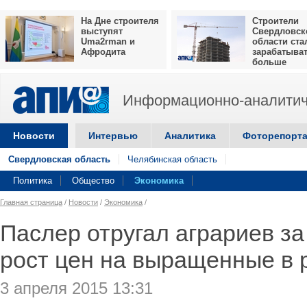
На Дне строителя
Строители
выступят
Свердловск
Uma2rman и
области ста
Афродита
зарабатыва
больше
Информационно-аналитич
Новости
Интервью
Аналитика
Фоторепорт
Свердловская область
Челябинская область
Политика
Общество
Экономика
Главная страница
/
Новости
/
Экономика
/
Паслер отругал аграриев з
рост цен на выращенные в 
3 апреля 2015 13:31