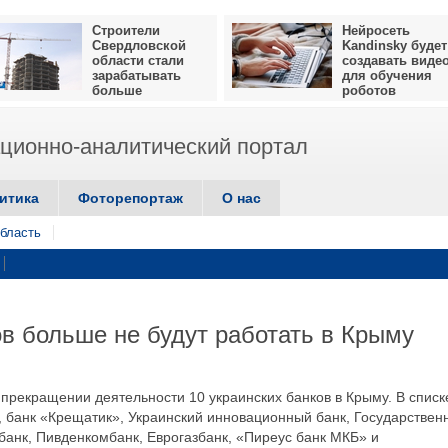
Строители
Нейросеть
Свердловской
Kandinsky будет
области стали
создавать виде
зарабатывать
для обучения
больше
роботов
ионно-аналитический портал
итика
Фоторепортаж
О нас
бласть
ов больше не будут работать в Крыму
 прекращении деятельности 10 украинских банков в Крыму. В списк
, банк «Крещатик», Украинский инновационный банк, Государствен
банк, Пивденкомбанк, Еврогазбанк, «Пиреус банк МКБ» и