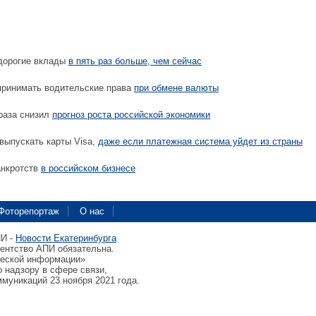
 дорогие вклады
в пять раз больше, чем сейчас
принимать водительские права
при обмене валюты
раза снизил
прогноз роста российской экономики
выпускать карты Visa,
даже если платежная система уйдет из страны
анкротств
в российском бизнесе
Фоторепортаж
О нас
ПИ -
Новости Екатеринбурга
гентство АПИ обязательна.
ческой информации»
 надзору в сфере связи,
муникаций 23 ноября 2021 года.