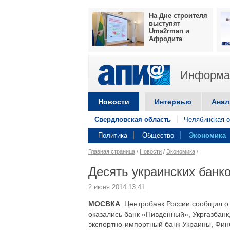
На Дне строителя
выступят
Uma2rman и
Афродита
Информац
Новости
Интервью
Анал
Свердловская область
Челябинская о
Политика
Общество
Экономика
Главная страница
/
Новости
/
Экономика
/
Десять украинских банк
2 июня 2014 13:41
МОСВКА
. Центробанк России сообщил о
оказались банк «Пивденный», Укргазбанк
экспортно-импортный банк Украины, Фин