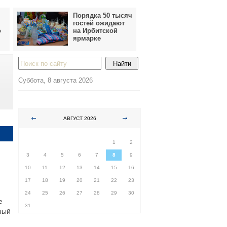
Порядка 50 тысяч
гостей ожидают
о
на Ирбитской
ярмарке
Суббота, 8 августа 2026
АВГУСТ 2026
ПН
ВТ
СР
ЧТ
ПТ
СБ
ВС
1
2
3
4
5
6
7
8
9
10
11
12
13
14
15
16
17
18
19
20
21
22
23
24
25
26
27
28
29
30
е
31
ный