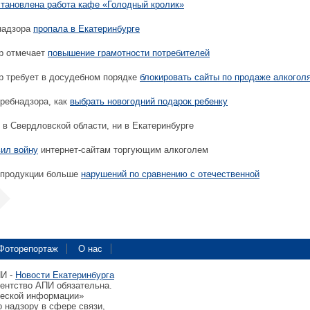
становлена работа кафе «Голодный кролик»
надзора
пропала в Екатеринбурге
р отмечает
повышение грамотности потребителей
 требует в досудебном порядке
блокировать сайты по продаже алкогол
ребнадзора, как
выбрать новогодний подарок ребенку
 в Свердловской области, ни в Екатеринбурге
вил войну
интернет-сайтам торгующим алкоголем
 продукции больше
нарушений по сравнению с отечественной
Фоторепортаж
О нас
ПИ -
Новости Екатеринбурга
гентство АПИ обязательна.
ческой информации»
 надзору в сфере связи,