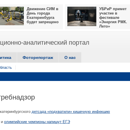
Движение СИМ в
УБРиР примет
День города
участие в
Екатеринбурга
фестивале
будет запрещено
«Энергия РМК.
Лето»
ионно-аналитический портал
итика
Фоторепортаж
О нас
бласть
требнадзор
катеринбургского
детсада «подхватили» кишечную инфекцию
 и
олимпийские чемпионы напишут ЕГЭ