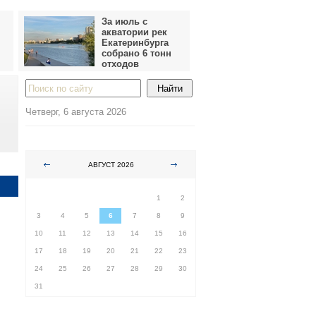
За июль с
акватории рек
Екатеринбурга
собрано 6 тонн
отходов
Четверг, 6 августа 2026
АВГУСТ 2026
ПН
ВТ
СР
ЧТ
ПТ
СБ
ВС
1
2
3
4
5
6
7
8
9
10
11
12
13
14
15
16
17
18
19
20
21
22
23
24
25
26
27
28
29
30
31