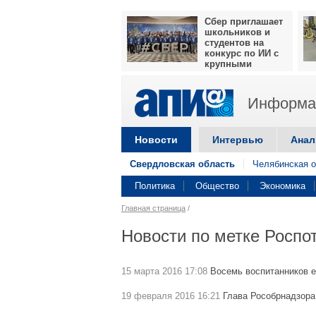
Сбер приглашает
школьников и
студентов на
конкурс по ИИ с
крупными
призами
Информац
Новости
Интервью
Анал
Свердловская область
Челябинская о
Политика
Общество
Экономика
Главная страница
/
Новости по метке Роспо
15 марта 2016 17:08
Восемь воспитанников е
19 февраля 2016 16:21
Глава Рособрнадзора