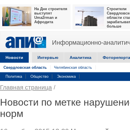
На Дне строителя
Строители
выступят
Свердловск
Uma2rman и
области ста
Афродита
зарабатыва
больше
Информационно-аналитич
Новости
Интервью
Аналитика
Фоторепорт
Свердловская область
Челябинская область
Политика
Общество
Экономика
Главная страница
/
Новости по метке нарушени
норм