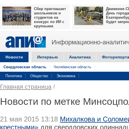
Сбер приглашает
Движение С
школьников и
День города
студентов на
Екатеринбу
конкурс по ИИ с
будет запр
крупными
призами
Информационно-аналитич
Новости
Интервью
Аналитика
Фоторепорт
Свердловская область
Челябинская область
Политика
Общество
Экономика
Главная страница
/
Новости по метке Минсоцпо
21 мая 2015 13:18
Михалкова и Соломе
крестными»
для свердловских одиннад