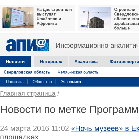
На Дне строителя
Строители
выступят
Свердловск
Uma2rman и
области ста
Афродита
зарабатыва
больше
Информационно-аналитич
Новости
Интервью
Аналитика
Фоторепорт
Свердловская область
Челябинская область
Политика
Общество
Экономика
Главная страница
/
Новости по метке Программ
24 марта 2016 11:02
«Ночь музеев» в Е
площадках