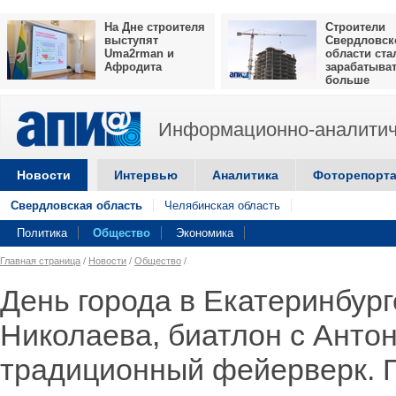
На Дне строителя
Строители
выступят
Свердловск
Uma2rman и
области ста
Афродита
зарабатыва
больше
Информационно-аналитич
Новости
Интервью
Аналитика
Фоторепорт
Свердловская область
Челябинская область
Политика
Общество
Экономика
Главная страница
/
Новости
/
Общество
/
День города в Екатеринбург
Николаева, биатлон с Ант
традиционный фейерверк