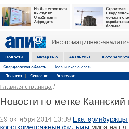
На Дне строителя
Строители
выступят
Свердловск
Uma2rman и
области ста
Афродита
зарабатыва
больше
Информационно-аналитич
Новости
Интервью
Аналитика
Фоторепорт
Свердловская область
Челябинская область
Политика
Общество
Экономика
Главная страница
/
Новости по метке Каннский
29 октября 2014 13:09
Екатеринбуржцы 
короткометражные фильмы
мира на пят