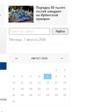
Порядка 50 тысяч
гостей ожидают
о
на Ирбитской
ярмарке
Пятница, 7 августа 2026
АВГУСТ 2026
ПН
ВТ
СР
ЧТ
ПТ
СБ
ВС
1
2
3
4
5
6
7
8
9
10
11
12
13
14
15
16
17
18
19
20
21
22
23
24
25
26
27
28
29
30
этом
31