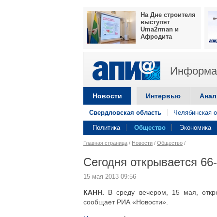
На Дне строителя
выступят
Uma2rman и
Афродита
Информац
Новости
Интервью
Анал
Свердловская область
Челябинская о
Политика
Общество
Экономика
Главная страница
/
Новости
/
Общество
/
Сегодня открывается 66
15 мая 2013 09:56
КАНН.
В среду вечером, 15 мая, откр
сообщает РИА «Новости».