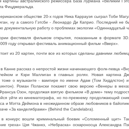
ом картины австралийского режиссера База Лурмана «Великий Гэт
та Фицджеральда.
мериканском обществе 20-х годов Ника Каррауэя сыграл Тоби Магу
иган, ну а самого Гэтсби - Леонардо Ди Каприо. Последний не б
вою документальную работу о проблемах экологии «Одиннадцатый ч
тории фестиваля фильмом открытия, показанным в формате 3D
2009 году открывал фестиваль анимационный фильм «Вверх».
тоит из 20 картин, почти все из которых сделаны давними любим
т в Канне рассказ о непростой жизни начинающего фолк-певца «Вн
лейком и Кэри Маллиган в главных ролях. Новая картина Д
тоже о музыканте - вампире по имени Адам (Том Хиддлстон) и
уинтон). Роман Полански покажет свою версию «Венеры в меха
Франсуа Озон, продолжая взятую фильмом «В доме» тему подрост
щийся уйти из кинематографа, но по-прежнему продолжающий сни
са и Мэтта Деймона в неожиданном образе любовников в байопик
аче «За канделябрами» (Behind the Candelabra).
в конкурс вошли криминальный боевик «Соломенный щит» Та
ие греха» Цзя Чжанкэ, «Небраска» оскароносца Александра Пэ