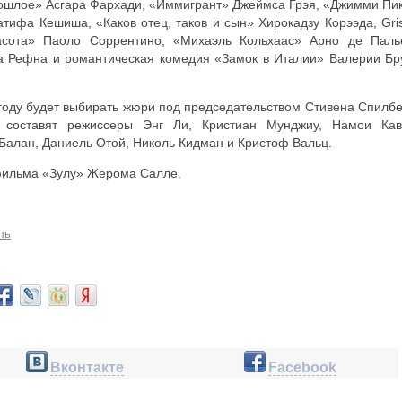
ошлое» Асгара Фархади, «Иммигрант» Джеймса Грэя, «Джимми Пи
ифа Кешиша, «Каков отец, таков и сын» Хирокадзу Корээда, Gris
асота» Паоло Соррентино, «Михаэль Кольхаас» Арно де Паль
га Рефна и романтическая комедия «Замок в Италии» Валерии Бр
 году будет выбирать жюри под председательством Стивена Спилбе
 составят режиссеры Энг Ли, Кристиан Мунджиу, Намои Кав
Балан, Даниель Отой, Николь Кидман и Кристоф Вальц.
фильма «Зулу» Жерома Салле.
ль
Вконтакте
Facebook