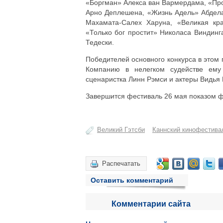
«Боргман» Алекса ван Вармердама, «Пр
Арно Деплешена, «Жизнь Адель» Абделат
Махамата-Салех Харуна, «Великая кр
«Только бог простит» Николаса Виндин
Тедески.
Победителей основного конкурса в этом
Компанию в нелегком судействе ему
сценаристка Линн Рэмси и актеры Видья 
Завершится фестиваль 26 мая показом 
Великий Гэтсби
Каннский кинофестива
Распечатать
Оставить комментарий
Комментарии сайта