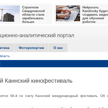
Строители
Нейросеть
Свердловской
Kandinsky будет
области стали
создавать виде
зарабатывать
для обучения
больше
роботов
ионно-аналитический портал
итика
Фоторепортаж
О нас
бласть
-й Каннский кинофестиваль
оется 66-й по счету Каннский международный фестиваль. Об 