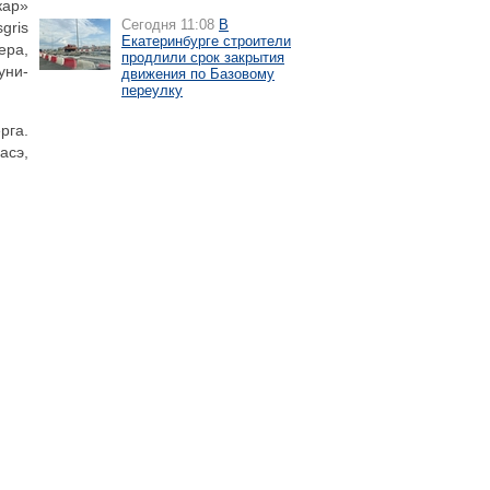
кар»
Сегодня 11:08
В
gris
Екатеринбурге строители
ера,
продлили срок закрытия
уни-
движения по Базовому
переулку
рга.
асэ,