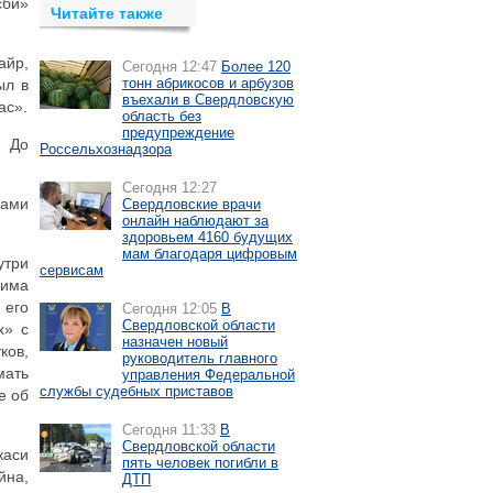
сби»
Читайте также
айр,
Сегодня 12:47
Более 120
тонн абрикосов и арбузов
ыл в
въехали в Свердловскую
ас».
область без
предупреждение
. До
Россельхознадзора
Сегодня 12:27
цами
Свердловские врачи
онлайн наблюдают за
здоровьем 4160 будущих
мам благодаря цифровым
утри
сервисам
жима
 его
Сегодня 12:05
В
Свердловской области
х» с
назначен новый
ков,
руководитель главного
мать
управления Федеральной
службы судебных приставов
е об
Сегодня 11:33
В
Свердловской области
каси
пять человек погибли в
йна,
ДТП