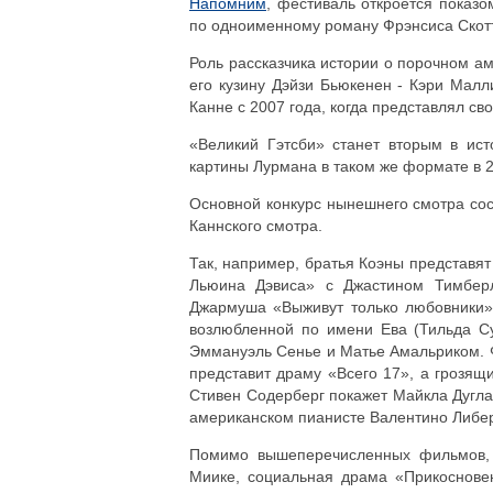
Напомним
, фестиваль откроется показ
по одноименному роману Фрэнсиса Скот
Роль рассказчика истории о порочном а
его кузину Дэйзи Бьюкенен - Кэри Малл
Канне с 2007 года, когда представлял с
«Великий Гэтсби» станет вторым в ис
картины Лурмана в таком же формате в 
Основной конкурс нынешнего смотра сос
Каннского смотра.
Так, например, братья Коэны представя
Льюина Дэвиса» с Джастином Тимбер
Джармуша «Выживут только любовники» 
возлюбленной по имени Ева (Тильда С
Эммануэль Сенье и Матье Амальриком. 
представит драму «Всего 17», а грозя
Стивен Содерберг покажет Майкла Дугла
американском пианисте Валентино Либер
Помимо вышеперечисленных фильмов, 
Миике, социальная драма «Прикосновен