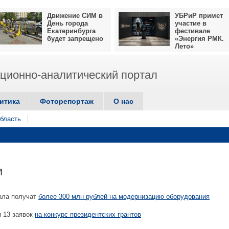
Движение СИМ в
УБРиР примет
День города
участие в
Екатеринбурга
фестивале
будет запрещено
«Энергия РМК.
Лето»
ионно-аналитический портал
итика
Фоторепортаж
О нас
бласть
и
ала получат
более 300 млн рублей на модернизацию оборудования
 13 заявок
на конкурс президентских грантов