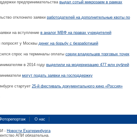
ддержки предпринимательства
выдал сотый микрозаем в рамках
ьство отклонило заявки
работодателей на дополнительные квоты по
заявки на вступление
в аналог МВФ на правах учредителей
 попросят у Москвы
денег на борьбу с безработицей
сился спрос на терминалы оплаты
среди владельцев торговых точек
инимателям в 2014 году
выделили на модернизацию 477 млн рублей
риниматели
могут подать заявки на господдержку
инбурге стартует
25-й фестиваль документального кино «Россия»
Фоторепортаж
О нас
ПИ -
Новости Екатеринбурга
гентство АПИ обязательна.