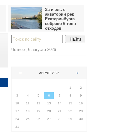
За июль с
акватории рек
Екатеринбурга
собрано 6 тонн
отходов
Четверг, 6 августа 2026
АВГУСТ 2026
ПН
ВТ
СР
ЧТ
ПТ
СБ
ВС
1
2
3
4
5
6
7
8
9
10
11
12
13
14
15
16
17
18
19
20
21
22
23
24
25
26
27
28
29
30
31