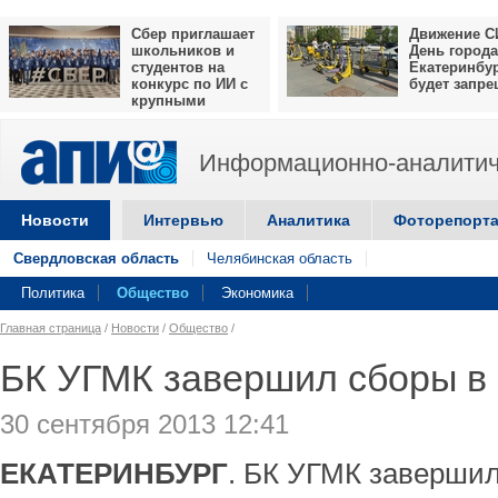
Сбер приглашает
Движение С
школьников и
День города
студентов на
Екатеринбу
конкурс по ИИ с
будет запр
крупными
призами
Информационно-аналитич
Новости
Интервью
Аналитика
Фоторепорт
Свердловская область
Челябинская область
Политика
Общество
Экономика
Главная страница
/
Новости
/
Общество
/
БК УГМК завершил сборы в
30 сентября 2013 12:41
ЕКАТЕРИНБУРГ
. БК УГМК завершил