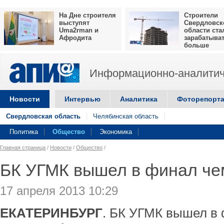
На Дне строителя
Строители
выступят
Свердловск
Uma2rman и
области ста
Афродита
зарабатыва
больше
Информационно-аналитич
Новости
Интервью
Аналитика
Фоторепорт
Свердловская область
Челябинская область
Политика
Общество
Экономика
Главная страница
/
Новости
/
Общество
/
БК УГМК вышел в финал че
17 апреля 2013 10:29
ЕКАТЕРИНБУРГ
. БК УГМК вышел в