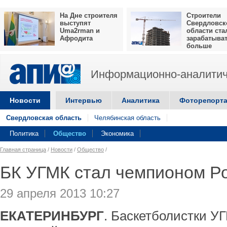
На Дне строителя
Строители
выступят
Свердловск
Uma2rman и
области ста
Афродита
зарабатыва
больше
Информационно-аналитич
Новости
Интервью
Аналитика
Фоторепорт
Свердловская область
Челябинская область
Политика
Общество
Экономика
Главная страница
/
Новости
/
Общество
/
БК УГМК стал чемпионом Р
29 апреля 2013 10:27
ЕКАТЕРИНБУРГ
. Баскетболистки У