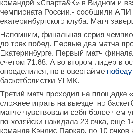
командой «Спарта&К» в Видном и вз
чемпионата России,- сообщили АПИ 
екатеринбургского клуба. Матч завер
Напомним, финальная серия чемпио
до трех побед. Первые два матча пр
Екатеринбурге. Первый матч финал
счетом 71:68. А во втором лидер в о
определился, но в овертайме
победу
баскетболистки УГМК.
Третий матч проходил на площадке 
сложнее играть на выезде, но баске
матче чувствовали себя более чем у
по-хозяйски накидала 23 очка, еще 
команде Кэндис Паркер, по 10 очков