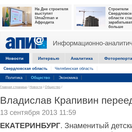
На Дне строителя
Строители
выступят
Свердловск
Uma2rman и
области ста
Афродита
зарабатыва
больше
Информационно-аналитич
Новости
Интервью
Аналитика
Фоторепорт
Свердловская область
Челябинская область
Политика
Общество
Экономика
Главная страница
/
Новости
/
Общество
/
Владислав Крапивин переед
13 сентября 2013 11:59
ЕКАТЕРИНБУРГ
. Знаменитый детск