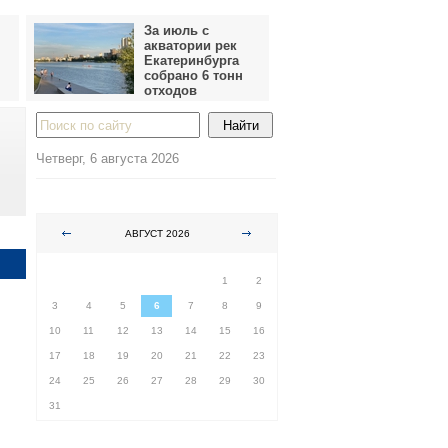
За июль с
акватории рек
Екатеринбурга
собрано 6 тонн
отходов
Четверг, 6 августа 2026
АВГУСТ 2026
ПН
ВТ
СР
ЧТ
ПТ
СБ
ВС
1
2
3
4
5
6
7
8
9
10
11
12
13
14
15
16
17
18
19
20
21
22
23
24
25
26
27
28
29
30
31