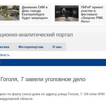
Движение СИМ в
УБРиР примет
День города
участие в
Екатеринбурга
фестивале
будет запрещено
«Энергия РМК.
Лето»
ионно-аналитический портал
итика
Фоторепортаж
О нас
бласть
Гоголя, 7 завели уголовное дело
дено по факту сноса дома по адресу улица Гоголя, 7. Об этом АПИ
вердловской области.