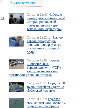
ы,
Читайте также
Сегодня 12:47
На Урале
сняли девять фильмов об
013
истории российской
промышленности для
телеканала «Культура»
Сегодня 12:25
В Нижнем
Тагиле прокуратура
провела проверку из-за
отключения холодной
воды
Сегодня 12:02
Группы
«Запрещенные
барабанщики» и «ТОП»
выступят на книжном
фестивале «Красная строка»
Сегодня 11:28
Порядка 50
тысяч гостей ожидают на
Ирбитской ярмарке
Сегодня 11:07
Русская
медная компания помогла
подростку приобрести