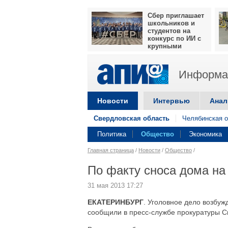
Сбер приглашает
школьников и
студентов на
конкурс по ИИ с
крупными
призами
Информац
Новости
Интервью
Анал
Свердловская область
Челябинская о
Политика
Общество
Экономика
Главная страница
/
Новости
/
Общество
/
По факту сноса дома на 
31 мая 2013 17:27
ЕКАТЕРИНБУРГ
. Уголовное дело возбуж
сообщили в пресс-службе прокуратуры С