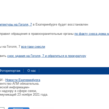
тектуры на Гоголя, 7
в Екатеринбурге будет восстановлен
правил обращения в правоохранительные органы
по факту сноса дома н
 на Гоголя, 7
все-таки снесли
овить
снос здания на Гоголя, 7 и обратиться в прокуратуру
Фоторепортаж
О нас
ПИ -
Новости Екатеринбурга
гентство АПИ обязательна.
ческой информации»
 надзору в сфере связи,
муникаций 23 ноября 2021 года.