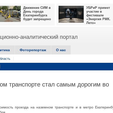
Движение СИМ в
УБРиР примет
День города
участие в
Екатеринбурга
фестивале
будет запрещено
«Энергия РМК.
Лето»
ионно-аналитический портал
итика
Фоторепортаж
О нас
бласть
ком транспорте стал самым дорогим во
имость проезда на наземном транспорте и в метро Екатеринб
бля.