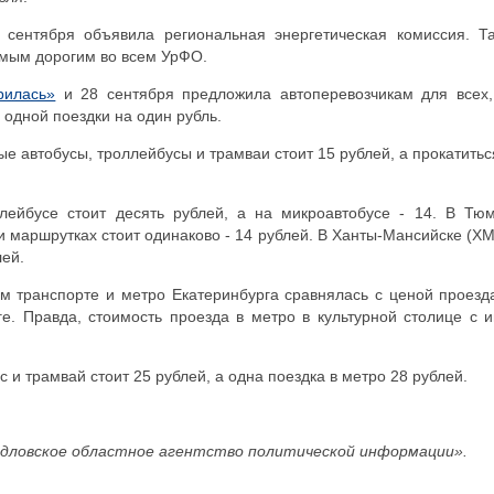
 сентября объявила региональная энергетическая комиссия. Т
амым дорогим во всем УрФО.
рилась»
и 28 сентября предложила автоперевозчикам для всех,
 одной поездки на один рубль.
е автобусы, троллейбусы и трамваи стоит 15 рублей, а прокатитьс
лейбусе стоит десять рублей, а на микроавтобусе - 14. В Тю
и маршрутках стоит одинаково - 14 рублей. В Ханты-Мансийске (Х
лей.
м транспорте и метро Екатеринбурга сравнялась с ценой проезд
е. Правда, стоимость проезда в метро в культурной столице с 
с и трамвай стоит 25 рублей, а одна поездка в метро 28 рублей.
дловское областное агентство политической информации».