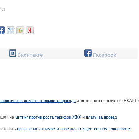
езд
Вконтакте
Facebook
еревозчиков снизить стоимость проезда
для тех, кто пользуется ЕКАРТо
ышли на
митинг против роста тарифов ЖКХ и платы за проезд
естовать
повышение стоимости проезда в общественном транспорте