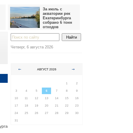
За июль с
акватории рек
Екатеринбурга
собрано 6 тонн
отходов
Четверг, 6 августа 2026
АВГУСТ 2026
ПН
ВТ
СР
ЧТ
ПТ
СБ
ВС
1
2
3
4
5
6
7
8
9
10
11
12
13
14
15
16
17
18
19
20
21
22
23
24
25
26
27
28
29
30
31
урга