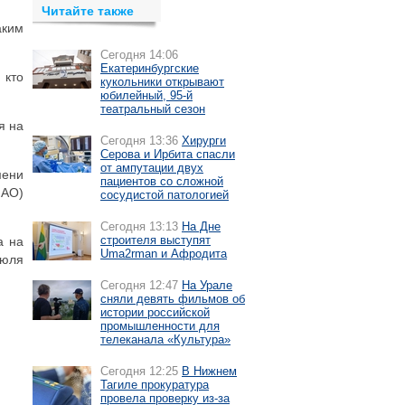
Читайте также
аким
Сегодня 14:06
Екатеринбургские
 кто
кукольники открывают
юбилейный, 95-й
театральный сезон
я на
Сегодня 13:36
Хирурги
Серова и Ирбита спасли
от ампутации двух
мени
пациентов со сложной
МАО)
сосудистой патологией
Сегодня 13:13
На Дне
строителя выступят
а на
Uma2rman и Афродита
июля
Сегодня 12:47
На Урале
сняли девять фильмов об
истории российской
промышленности для
телеканала «Культура»
Сегодня 12:25
В Нижнем
Тагиле прокуратура
провела проверку из-за