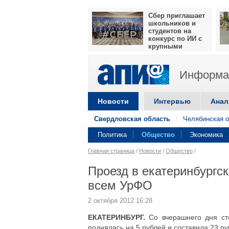
Сбер приглашает
школьников и
студентов на
конкурс по ИИ с
крупными
призами
Информац
Новости
Интервью
Анал
Свердловская область
Челябинская о
Политика
Общество
Экономика
Главная страница
/
Новости
/
Общество
/
Проезд в екатеринбургс
всем УрФО
2 октября 2012 16:28
ЕКАТЕРИНБУРГ.
Со вчерашнего дня сто
поднялась на 5 рублей и составила 23 ру