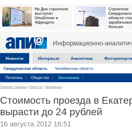
На Дне строителя
Строители
выступят
Свердловск
Uma2rman и
области ста
Афродита
зарабатыва
больше
Информационно-аналитич
Новости
Интервью
Аналитика
Фоторепорт
Свердловская область
Челябинская область
Политика
Общество
Экономика
Главная страница
/
Новости
/
Экономика
/
Стоимость проезда в Екате
вырасти до 24 рублей
16 августа 2012 16:51