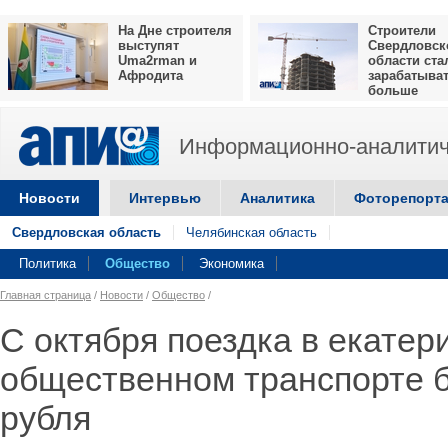
На Дне строителя
Строители
выступят
Свердловск
Uma2rman и
области ста
Афродита
зарабатыва
больше
Информационно-аналитич
Новости
Интервью
Аналитика
Фоторепорт
Свердловская область
Челябинская область
Политика
Общество
Экономика
Главная страница
/
Новости
/
Общество
/
С октября поездка в екатер
общественном транспорте б
рубля