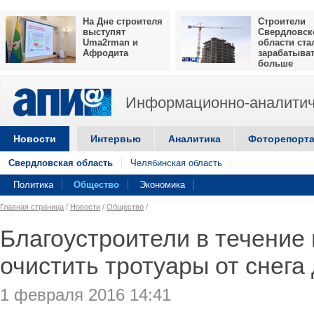
На Дне строителя
Строители
выступят
Свердловск
Uma2rman и
области ста
Афродита
зарабатыва
больше
Информационно-аналитич
Новости
Интервью
Аналитика
Фоторепорт
Свердловская область
Челябинская область
Политика
Общество
Экономика
Главная страница
/
Новости
/
Общество
/
Благоустроители в течение
очистить тротуары от снега
1 февраля 2016 14:41