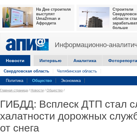
На Дне строителя
Строители
выступят
Свердловск
Uma2rman и
области ста
Афродита
зарабатыва
больше
Информационно-аналитич
Новости
Интервью
Аналитика
Фоторепорт
Свердловская область
Челябинская область
Политика
Общество
Экономика
Главная страница
/
Новости
/
Общество
/
ГИБДД: Всплеск ДТП стал 
халатности дорожных служб
от снега