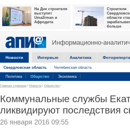
На Дне строителя
Строители
выступят
Свердловск
Uma2rman и
области ста
Афродита
зарабатыва
больше
Информационно-аналитич
Новости
Интервью
Аналитика
Фоторепорт
Свердловская область
Челябинская область
Политика
Общество
Экономика
Главная страница
/
Новости
/
Общество
/
Коммунальные службы Екат
ликвидируют последствия с
26 января 2016 09:55