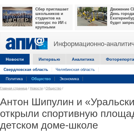
Сбер приглашает
Движение С
школьников и
День города
студентов на
Екатеринбу
конкурс по ИИ с
будет запр
крупными
призами
Информационно-аналитич
Новости
Интервью
Аналитика
Фоторепорт
Свердловская область
Челябинская область
Политика
Общество
Экономика
Главная страница
/
Новости
/
Общество
/
Антон Шипулин и «Уральск
открыли спортивную площад
детском доме-школе