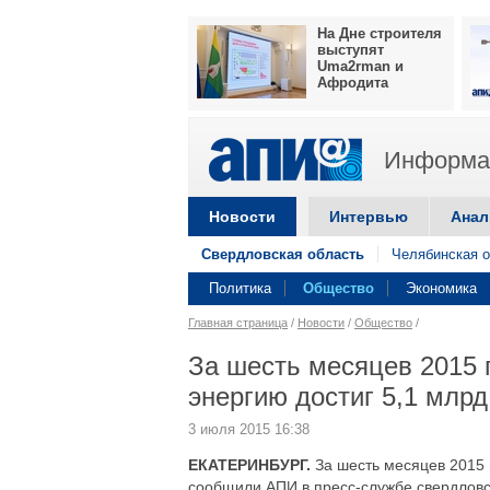
На Дне строителя
выступят
Uma2rman и
Афродита
Информац
Новости
Интервью
Анал
Свердловская область
Челябинская о
Политика
Общество
Экономика
Главная страница
/
Новости
/
Общество
/
За шесть месяцев 2015 
энергию достиг 5,1 млрд
3 июля 2015 16:38
ЕКАТЕРИНБУРГ.
За шесть месяцев 2015 г
сообщили АПИ в пресс-службе свердлов