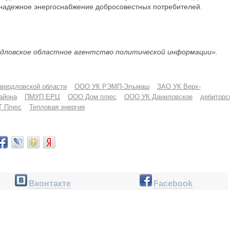
, надежное энергоснабжение добросовестных потребителей.
дловское областное агентство политической информации».
вердловской области
ООО УК РЭМП-Эльмаш
ЗАО УК Верх-
айона
ПМУП ЕРЦ
ООО Дом плюс
ООО УК Даниловское
дебиторс
Т Плюс
Тепловая энергия
Вконтакте
Facebook