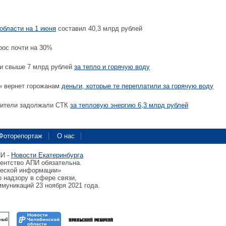
области на 1 июня
составил 40,3 млрд рублей
ос почти на 30%
и свыше 7 млрд рублей
за тепло и горячую воду
» вернет горожанам
деньги, которые те переплатили за горячую воду
бители задолжали СТК
за тепловую энергию 6,3 млрд рублей
Фоторепортаж
О нас
ПИ -
Новости Екатеринбурга
гентство АПИ обязательна.
ческой информации»
 надзору в сфере связи,
муникаций 23 ноября 2021 года.