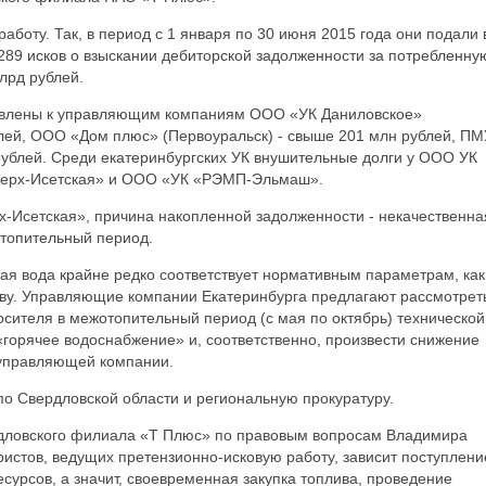
боту. Так, в период с 1 января по 30 июня 2015 года они подали 
289 исков о взыскании дебиторской задолженности за потребленну
лрд рублей.
явлены к управляющим компаниям ООО «УК Даниловское»
ублей, ООО «Дом плюс» (Первоуральск) - свыше 201 млн рублей, П
рублей. Среди екатеринбургских УК внушительные долги у ООО УК
Верх-Исетская» и ООО «УК «РЭМП-Эльмаш».
х-Исетская», причина накопленной задолженности - некачественна
отопительный период.
ая вода крайне редко соответствует нормативным параметрам, как
таву. Управляющие компании Екатеринбурга предлагают рассмотрет
сителя в межотопительный период (с мая по октябрь) технической
 «горячее водоснабжение» и, соответственно, произвести снижение
в управляющей компании.
о Свердловской области и региональную прокуратуру.
рдловского филиала «Т Плюс» по правовым вопросам Владимира
истов, ведущих претензионно-исковую работу, зависит поступлени
сурсов, а значит, своевременная закупка топлива, проведение