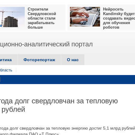
Строители
Нейросеть
Свердловской
Kandinsky будет
области стали
создавать виде
зарабатывать
для обучения
больше
роботов
ионно-аналитический портал
итика
Фоторепортаж
О нас
бласть
года долг свердловчан за тепловую
 рублей
ода долг свердловчан за тепловую энергию достиг 5,1 млрд рублей
ского филиала ПАО «Т Плюс».