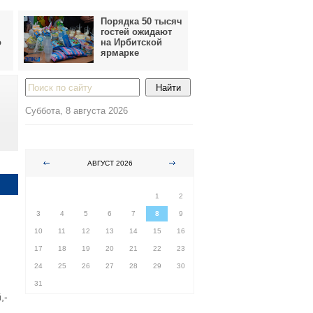
Порядка 50 тысяч
гостей ожидают
о
на Ирбитской
ярмарке
Суббота, 8 августа 2026
АВГУСТ 2026
ПН
ВТ
СР
ЧТ
ПТ
СБ
ВС
1
2
3
4
5
6
7
8
9
10
11
12
13
14
15
16
17
18
19
20
21
22
23
24
25
26
27
28
29
30
31
,-