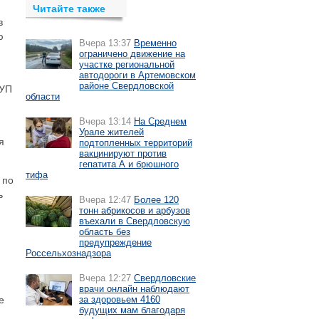
Читайте также
в
ю
Вчера 13:37
Временно
ограничено движение на
участке региональной
автодороги в Артемовском
районе Свердловской
МУП
области
Вчера 13:14
На Среднем
Урале жителей
я
подтопленных территорий
вакцинируют против
гепатита А и брюшного
тифа
 по
ь
Вчера 12:47
Более 120
тонн абрикосов и арбузов
въехали в Свердловскую
область без
предупреждение
Россельхознадзора
Вчера 12:27
Свердловские
врачи онлайн наблюдают
е
за здоровьем 4160
будущих мам благодаря