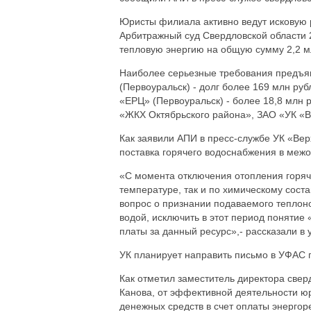
Юристы филиала активно ведут исковую ра
Арбитражный суд Свердловской области 
тепловую энергию на общую сумму 2,2 м
Наиболее серьезные требования предъ
(Первоуральск) - долг более 169 млн р
«ЕРЦ» (Первоуральск) - более 18,8 млн 
«ЖКХ Октябрьского района», ЗАО «УК «
Как заявили АПИ в пресс-службе УК «Вер
поставка горячего водоснабжения в меж
«С момента отключения отопления горяч
температуре, так и по химическому сос
вопрос о признании подаваемого теплоно
водой, исключить в этот период понятие
платы за данный ресурс»,- рассказали 
УК планирует направить письмо в УФАС п
Как отметил заместитель директора све
Канова, от эффективной деятельности юр
денежных средств в счет оплаты энергоре