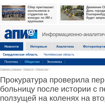
Сбер приглашает
Движение С
школьников и
День города
студентов на
Екатеринбу
конкурс по ИИ с
будет запр
крупными
призами
Информационно-аналитич
Новости
Интервью
Аналитика
Фоторепорт
Свердловская область
Челябинская область
Политика
Общество
Экономика
Главная страница
/
Новости
/
Общество
/
Прокуратура проверила пе
больницу после истории с п
ползущей на коленях на вто