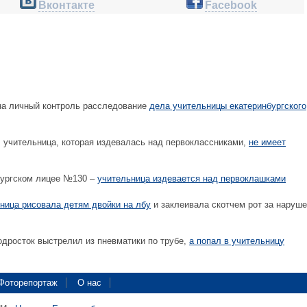
Вконтакте
Facebook
на личный контроль расследование
дела учительницы екатеринбургского
 учительница, которая издевалась над первоклассниками,
не имеет
бургском лицее №130 –
учительница издевается над первоклашками
ница рисовала детям двойки на лбу
и заклеивала скотчем рот за наруш
дросток выстрелил из пневматики по трубе,
а попал в учительницу
Фоторепортаж
О нас