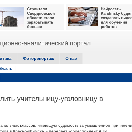
Строители
Нейросеть
Свердловской
Kandinsky будет
области стали
создавать виде
зарабатывать
для обучения
больше
роботов
ионно-аналитический портал
итика
Фоторепортаж
О нас
бласть
олить учительницу-уголовницу в
начальных классов, имеющую судимость за умышленное причинен
атура в Красноуфимске, - передает корреспондент АПИ.