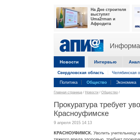
На Дне строителя
выступят
Uma2rman и
Афродита
Информац
Новости
Интервью
Анал
Свердловская область
Челябинская о
Политика
Общество
Экономика
Главная страница
/
Новости
/
Общество
/
Прокуратура требует ув
Красноуфимске
9 апреля 2015 14:13
КРАСНОУФИМСК.
Уволить учительницу 
тяжкого вреда здоровью, требует прокур