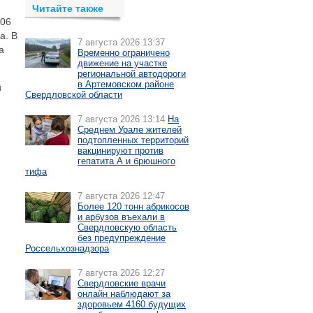
Читайте также
006
а. В
7 августа 2026 13:37
а
Временно ограничено
движение на участке
региональной автодороги
в Артемовском районе
й
Свердловской области
7 августа 2026 13:14
На
Среднем Урале жителей
подтопленных территорий
вакцинируют против
гепатита А и брюшного
тифа
7 августа 2026 12:47
Более 120 тонн абрикосов
и арбузов въехали в
Свердловскую область
без предупреждение
Россельхознадзора
7 августа 2026 12:27
Свердловские врачи
онлайн наблюдают за
здоровьем 4160 будущих