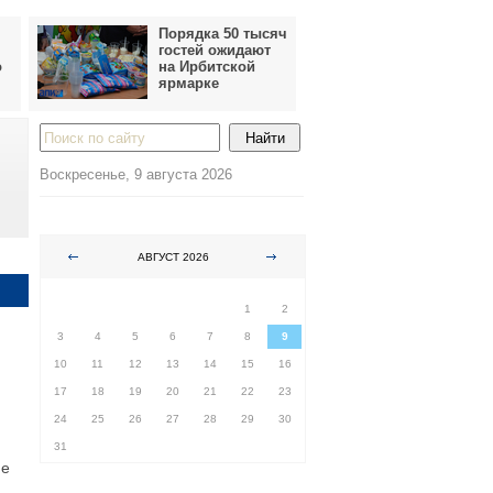
Порядка 50 тысяч
гостей ожидают
о
на Ирбитской
ярмарке
Воскресенье, 9 августа 2026
АВГУСТ 2026
ПН
ВТ
СР
ЧТ
ПТ
СБ
ВС
1
2
3
4
5
6
7
8
9
10
11
12
13
14
15
16
17
18
19
20
21
22
23
24
25
26
27
28
29
30
31
ие