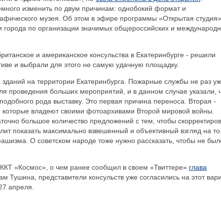
емного изменить по двум причинам: однобокий формат и
афического музея. Об этом в эфире программы «Открытая студия
и города по организации значимых общероссийских и международ
британское и американское консульства в Екатеринбурге - решили
тиве и выбрали для этого не самую удачную площадку.
 зданий на территории Екатеринбурга. Пожарные службы не раз у
я проведения больших мероприятий, и в данном случае указали, 
подобного рода выставку. Это первая причина переноса. Вторая -
, которые владеют своими фотоархивами Второй мировой войны.
точно большое количество предложений с тем, чтобы скорректиро
лит показать максимально взвешенный и объективный взгляд на то,
ашизма. О советском народе тоже нужно рассказать, чтобы не был
в ККТ «Космос», о чем ранее сообщил в своем «Твиттере»
глава
вам Тушина, представители консульств уже согласились на этот вари
27 апреля.