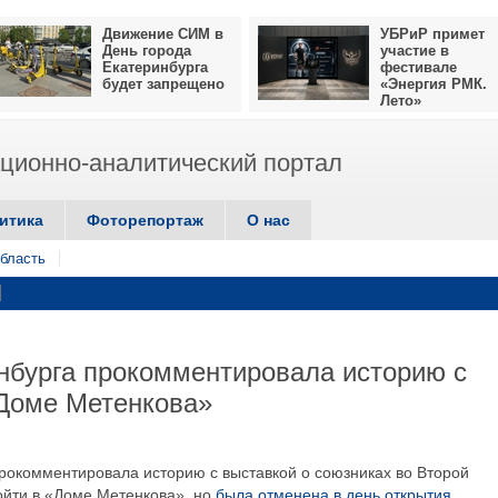
Движение СИМ в
УБРиР примет
День города
участие в
Екатеринбурга
фестивале
будет запрещено
«Энергия РМК.
Лето»
ионно-аналитический портал
итика
Фоторепортаж
О нас
бласть
нбурга прокомментировала историю с
«Доме Метенкова»
прокомментировала историю с выставкой о союзниках во Второй
ойти в «Доме Метенкова», но
была отменена в день открытия
.