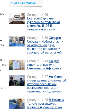
Читайте также
»
ных
Сегодня 14:06
Екатеринбургские
кукольники открывают
юбилейный, 95-й
театральный сезон
Сегодня 13:36
Хирурги
же
Серова и Ирбита спасли
что
от ампутации двух
пациентов со сложной
сосудистой патологией
вать
Сегодня 13:13
На Дне
 кто
строителя выступят
Uma2rman и Афродита
о
Сегодня 12:47
На Урале
сняли девять фильмов об
истории российской
ант.
промышленности для
телеканала «Культура»
Сегодня 12:25
В Нижнем
Тагиле прокуратура
провела проверку из-за