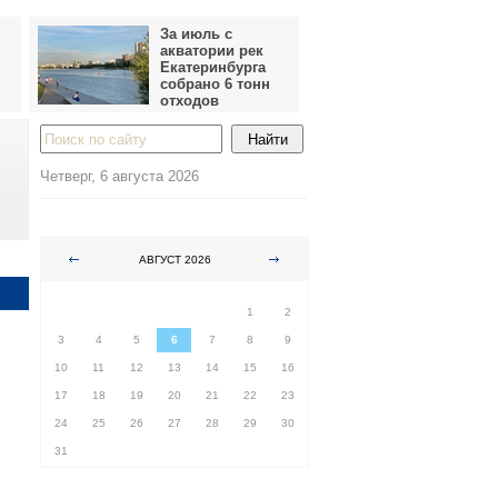
За июль с
акватории рек
Екатеринбурга
собрано 6 тонн
отходов
Четверг, 6 августа 2026
АВГУСТ 2026
ПН
ВТ
СР
ЧТ
ПТ
СБ
ВС
1
2
3
4
5
6
7
8
9
10
11
12
13
14
15
16
17
18
19
20
21
22
23
24
25
26
27
28
29
30
31