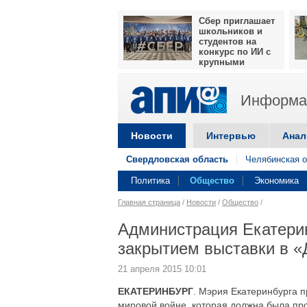
Сбер приглашает
школьников и
студентов на
конкурс по ИИ с
крупными
призами
Информац
Новости
Интервью
Анал
Свердловская область
Челябинская о
Политика
Общество
Экономика
Главная страница
/
Новости
/
Общество
/
Администрация Екатери
закрытием выставки в 
21 апреля 2015 10:01
ЕКАТЕРИНБУРГ
. Мэрия Екатеринбурга 
мировой войне, которая должна была пр