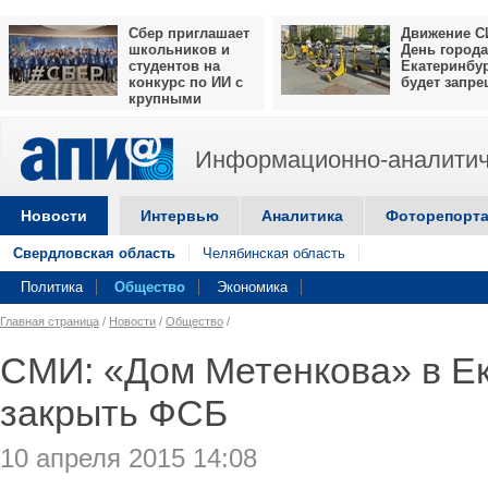
Сбер приглашает
Движение С
школьников и
День города
студентов на
Екатеринбу
конкурс по ИИ с
будет запр
крупными
призами
Информационно-аналитич
Новости
Интервью
Аналитика
Фоторепорт
Свердловская область
Челябинская область
Политика
Общество
Экономика
Главная страница
/
Новости
/
Общество
/
СМИ: «Дом Метенкова» в Ек
закрыть ФСБ
10 апреля 2015 14:08