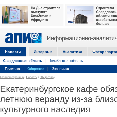
На Дне строителя
Строители
выступят
Свердловск
Uma2rman и
области ста
Афродита
зарабатыва
больше
Информационно-аналитич
Новости
Интервью
Аналитика
Фоторепорт
Свердловская область
Челябинская область
Политика
Общество
Экономика
Главная страница
/
Новости
/
Общество
/
Екатеринбургское кафе обя
летнюю веранду из-за близо
культурного наследия