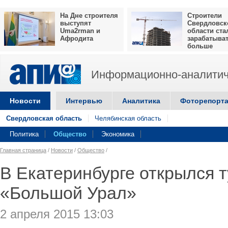
На Дне строителя
Строители
выступят
Свердловск
Uma2rman и
области ста
Афродита
зарабатыва
больше
Информационно-аналитич
Новости
Интервью
Аналитика
Фоторепорт
Свердловская область
Челябинская область
Политика
Общество
Экономика
Главная страница
/
Новости
/
Общество
/
В Екатеринбурге открылся 
«Большой Урал»
2 апреля 2015 13:03