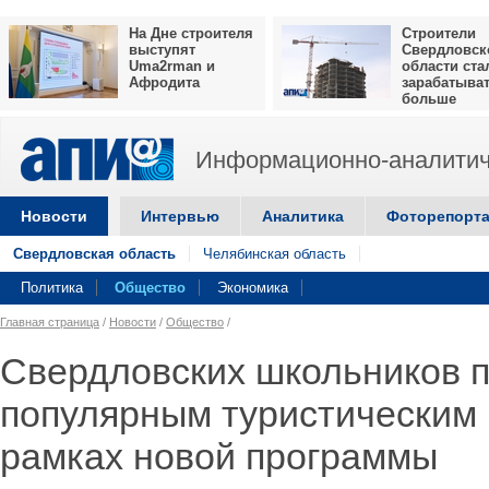
На Дне строителя
Строители
выступят
Свердловск
Uma2rman и
области ста
Афродита
зарабатыва
больше
Информационно-аналитич
Новости
Интервью
Аналитика
Фоторепорт
Свердловская область
Челябинская область
Политика
Общество
Экономика
Главная страница
/
Новости
/
Общество
/
Свердловских школьников п
популярным туристическим
рамках новой программы