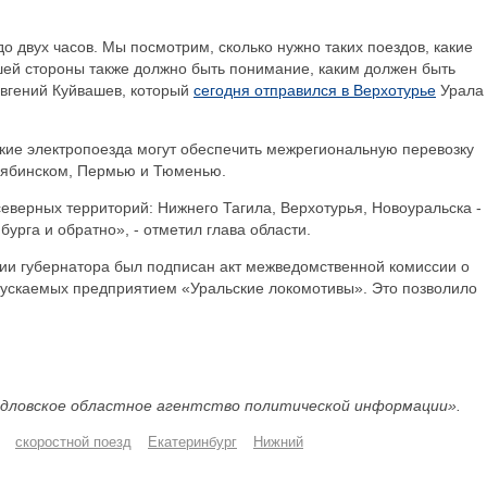
о двух часов. Мы посмотрим, сколько нужно таких поездов, какие
шей стороны также должно быть понимание, каким должен быть
Евгений Куйвашев, который
сегодня отправился в Верхотурье
Урала
акие электропоезда могут обеспечить межрегиональную перевозку
елябинском, Пермью и Тюменью.
еверных территорий: Нижнего Тагила, Верхотурья, Новоуральска -
урга и обратно», - отметил глава области.
вии губернатора был подписан акт межведомственной комиссии о
пускаемых предприятием «Уральские локомотивы». Это позволило
дловское областное агентство политической информации».
скоростной поезд
Екатеринбург
Нижний