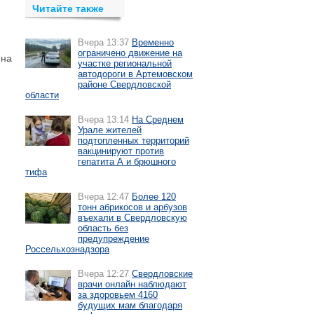
Читайте также
Вчера 13:37
Временно
ограничено движение на
 на
участке региональной
автодороги в Артемовском
районе Свердловской
области
Вчера 13:14
На Среднем
Урале жителей
подтопленных территорий
вакцинируют против
гепатита А и брюшного
тифа
Вчера 12:47
Более 120
тонн абрикосов и арбузов
въехали в Свердловскую
область без
предупреждение
Россельхознадзора
Вчера 12:27
Свердловские
врачи онлайн наблюдают
за здоровьем 4160
будущих мам благодаря