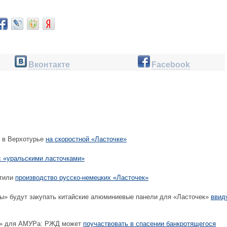
Вконтакте
Facebook
 в Верхотурье
на скоростной «Ласточке»
с «уральскими ласточками»
стили
производство русско-немецких «Ласточек»
ы» будут закупать китайские алюминиевые панели для «Ласточек»
ввид
а» для АМУРа: РЖД может
поучаствовать в спасении банкротящегося