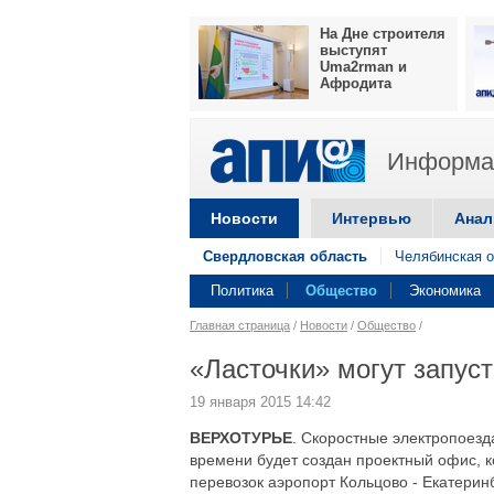
На Дне строителя
выступят
Uma2rman и
Афродита
Информац
Новости
Интервью
Анал
Свердловская область
Челябинская о
Политика
Общество
Экономика
Главная страница
/
Новости
/
Общество
/
«Ласточки» могут запус
19 января 2015 14:42
ВЕРХОТУРЬЕ
. Скоростные электропоезд
времени будет создан проектный офис, 
перевозок аэропорт Кольцово - Екатери