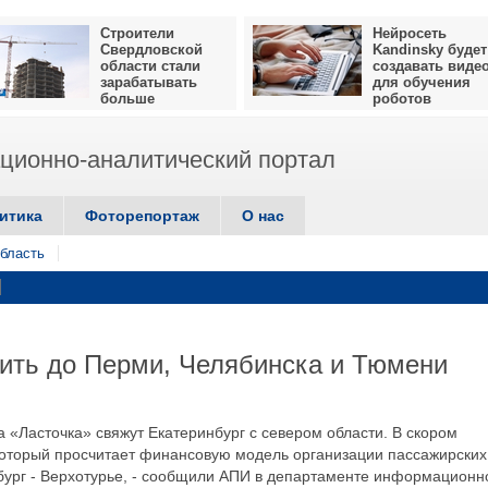
Строители
Нейросеть
Свердловской
Kandinsky будет
области стали
создавать виде
зарабатывать
для обучения
больше
роботов
ионно-аналитический портал
итика
Фоторепортаж
О нас
бласть
тить до Перми, Челябинска и Тюмени
а «Ласточка» свяжут Екатеринбург с севером области. В скором
который просчитает финансовую модель организации пассажирских
нбург - Верхотурье, - сообщили АПИ в департаменте информационн