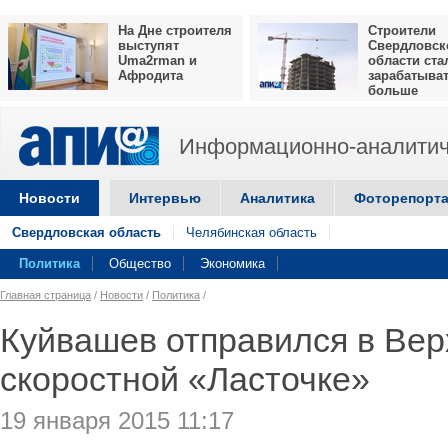
На Дне строителя
Строители
выступят
Свердловск
Uma2rman и
области ста
Афродита
зарабатыва
больше
Информационно-аналитич
Новости
Интервью
Аналитика
Фоторепорт
Свердловская область
Челябинская область
Политика
Общество
Экономика
Главная страница
/
Новости
/
Политика
/
Куйвашев отправился в Вер
скоростной «Ласточке»
19 января 2015 11:17