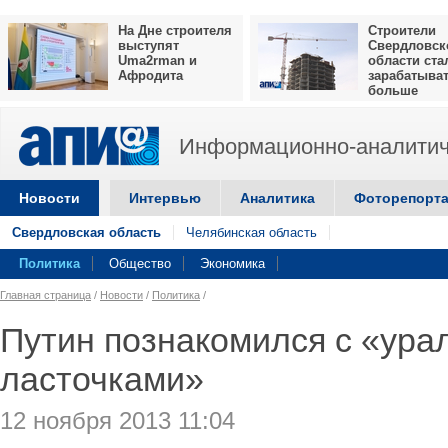
На Дне строителя
Строители
выступят
Свердловск
Uma2rman и
области ста
Афродита
зарабатыва
больше
Информационно-аналитич
Новости
Интервью
Аналитика
Фоторепорт
Свердловская область
Челябинская область
Политика
Общество
Экономика
Главная страница
/
Новости
/
Политика
/
Путин познакомился с «ура
ласточками»
12 ноября 2013 11:04