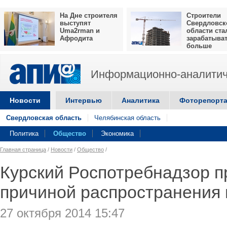
На Дне строителя
Строители
выступят
Свердловск
Uma2rman и
области ста
Афродита
зарабатыва
больше
Информационно-аналитич
Новости
Интервью
Аналитика
Фоторепорт
Свердловская область
Челябинская область
Политика
Общество
Экономика
Главная страница
/
Новости
/
Общество
/
Курский Роспотребнадзор 
причиной распространения
27 октября 2014 15:47