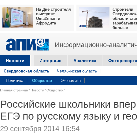
На Дне строителя
Строители
выступят
Свердловск
Uma2rman и
области ста
Афродита
зарабатыва
больше
Информационно-аналитич
Новости
Интервью
Аналитика
Фоторепорт
Свердловская область
Челябинская область
Политика
Общество
Экономика
Главная страница
/
Новости
/
Общество
/
Российские школьники впер
ЕГЭ по русскому языку и г
29 сентября 2014 16:54