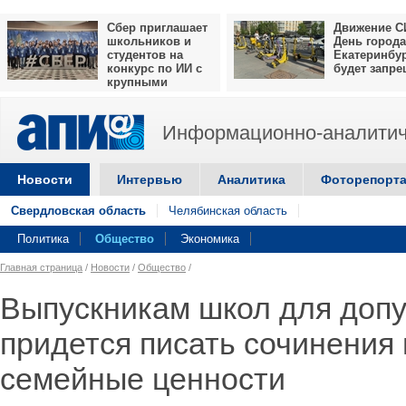
Сбер приглашает
Движение С
школьников и
День города
студентов на
Екатеринбу
конкурс по ИИ с
будет запр
крупными
призами
Информационно-аналитич
Новости
Интервью
Аналитика
Фоторепорт
Свердловская область
Челябинская область
Политика
Общество
Экономика
Главная страница
/
Новости
/
Общество
/
Выпускникам школ для допу
придется писать сочинения 
семейные ценности