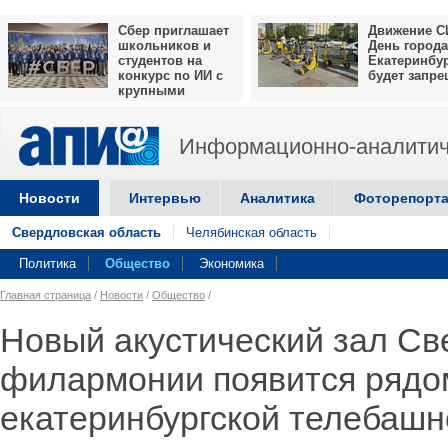
Сбер приглашает
Движение С
школьников и
День города
студентов на
Екатеринбу
конкурс по ИИ с
будет запр
крупными
призами
Информационно-аналитич
Новости
Интервью
Аналитика
Фоторепорт
Свердловская область
Челябинская область
Политика
Общество
Экономика
Главная страница
/
Новости
/
Общество
/
Новый акустический зал Св
филармонии появится рядо
екатеринбургской телебашн