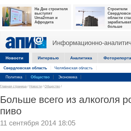
На Дне строителя
Строители
выступят
Свердловск
Uma2rman и
области ста
Афродита
зарабатыва
больше
Информационно-аналитич
Новости
Интервью
Аналитика
Фоторепорт
Свердловская область
Челябинская область
Политика
Общество
Экономика
Главная страница
/
Новости
/
Общество
/
Больше всего из алкоголя 
пиво
11 сентября 2014 18:05