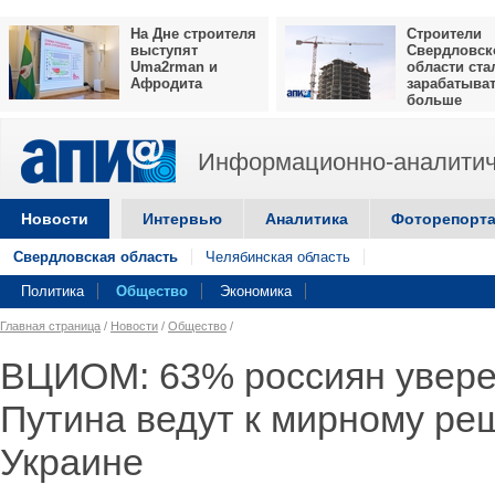
На Дне строителя
Строители
выступят
Свердловск
Uma2rman и
области ста
Афродита
зарабатыва
больше
Информационно-аналитич
Новости
Интервью
Аналитика
Фоторепорт
Свердловская область
Челябинская область
Политика
Общество
Экономика
Главная страница
/
Новости
/
Общество
/
ВЦИОМ: 63% россиян увере
Путина ведут к мирному ре
Украине