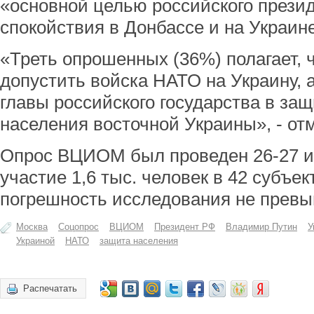
«основной целью российского прези
спокойствия в Донбассе и на Украин
«Треть опрошенных (36%) полагает, 
допустить войска НАТО на Украину,
главы российского государства в за
населения восточной Украины», - отм
Опрос ВЦИОМ был проведен 26-27 и
участие 1,6 тыс. человек в 42 субъе
погрешность исследования не превы
Москва
Соцопрос
ВЦИОМ
Президент РФ
Владимир Путин
У
Украиной
НАТО
защита населения
Распечатать