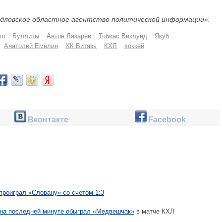
дловское областное агентство политической информации».
ыш
Буллиты
Антон Лазарев
Тобиас Виклунд
Якуб
Анатолий Емелин
ХК Витязь
КХЛ
хоккей
Вконтакте
Facebook
проиграл «Словану» со счетом 1:3
на последней минуте обыграл «Медвешчак»
в матче КХЛ