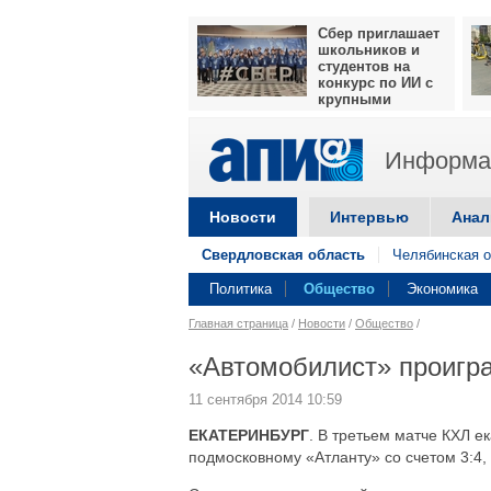
Сбер приглашает
школьников и
студентов на
конкурс по ИИ с
крупными
призами
Информац
Новости
Интервью
Анал
Свердловская область
Челябинская о
Политика
Общество
Экономика
Главная страница
/
Новости
/
Общество
/
«Автомобилист» проигра
11 сентября 2014 10:59
ЕКАТЕРИНБУРГ
. В третьем матче КХЛ 
подмосковному «Атланту» со счетом 3:4,