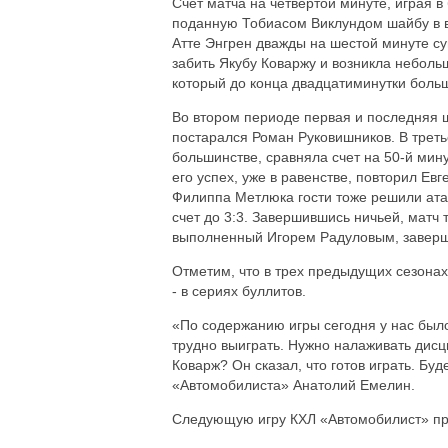
Счет матча на четвертой минуте, играя 
поданную Тобиасом Виклундом шайбу в в
Атте Энгрен дважды на шестой минуте су
забить Якубу Коваржу и возникла неболь
который до конца двадцатиминутки боль
Во втором периоде первая и последняя ш
постарался Роман Руковишников. В треть
большинстве, сравняла счет на 50-й мину
его успех, уже в равенстве, повторил Е
Филиппа Метлюка гости тоже решили атак
счет до 3:3. Завершившись ничьей, матч 
выполненный Игорем Радуловым, заверши
Отметим, что в трех предыдущих сезона
- в сериях буллитов.
«По содержанию игры сегодня у нас было 
трудно выиграть. Нужно налаживать дисц
Коварж? Он сказал, что готов играть. Бу
«Автомобилиста» Анатолий Емелин.
Следующую игру КХЛ «Автомобилист» про