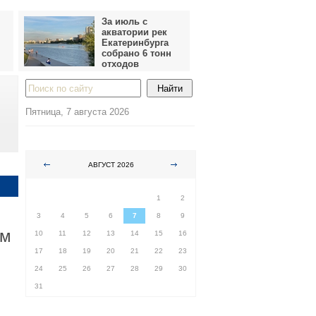
За июль с
акватории рек
Екатеринбурга
собрано 6 тонн
отходов
Пятница, 7 августа 2026
АВГУСТ 2026
ПН
ВТ
СР
ЧТ
ПТ
СБ
ВС
1
2
3
4
5
6
7
8
9
ам
10
11
12
13
14
15
16
17
18
19
20
21
22
23
24
25
26
27
28
29
30
31