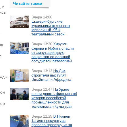
Читайте также
, и
ись
Вчера 14:06
Екатеринбургские
кукольники открывают
юбилейный, 95-й
е
театральный сезон
Вчера 13:36
Хирурги
нд
Серова и Ирбита спасли
от ампутации двух
л
пациентов со сложной
сосудистой патологией
Вчера 13:13
На Дне
строителя выступят
ажды
Uma2rman и Афродита
Вчера 12:47
На Урале
ной
сняли девять фильмов об
истории российской
промышленности для
нер
телеканала «Культура»
Вчера 12:25
В Нижнем
Тагиле прокуратура
провела проверку из-за