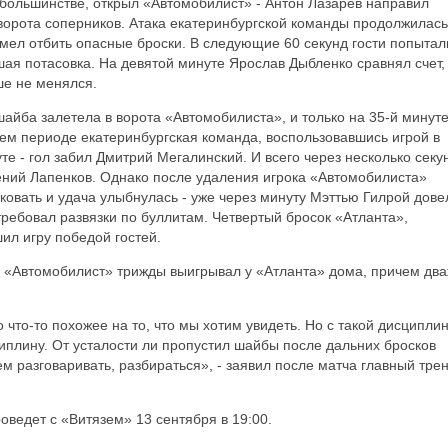
в большинстве, открыл «Автомобилист» - Антон Лазарев направил
орота соперников. Атака екатеринбургской команды продолжилась
мел отбить опасные броски. В следующие 60 секунд гости попытал
шая потасовка. На девятой минуте Ярослав Дыбленко сравнял счет,
ше не менялся.
айба залетела в ворота «Автомобилиста», и только на 35-й минут
ем периоде екатеринбургская команда, воспользовавшись игрой в
те - гол забил Дмитрий Мегалинский. И всего через несколько секу
вгений Лапенков. Однако после удаления игрока «Автомобилиста»
овать и удача улыбнулась - уже через минуту Мэттью Гилрой дове
требовал развязки по буллитам. Четвертый бросок «Атланта»,
л игру победой гостей.
х «Автомобилист» трижды выигрывал у «Атланта» дома, причем дв
что-то похожее на то, что мы хотим увидеть. Но с такой дисципли
иплину. От усталости ли пропустил шайбы после дальних бросков
дем разговаривать, разбираться», - заявил после матча главный тре
ведет с «Витязем» 13 сентября в 19:00.