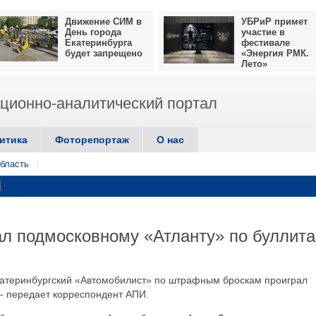
Движение СИМ в
УБРиР примет
День города
участие в
Екатеринбурга
фестивале
будет запрещено
«Энергия РМК.
Лето»
ионно-аналитический портал
итика
Фоторепортаж
О нас
бласть
л подмосковному «Атланту» по буллит
екатеринбургский «Автомобилист» по штрафным броскам проиграл
 - передает корреспондент АПИ.