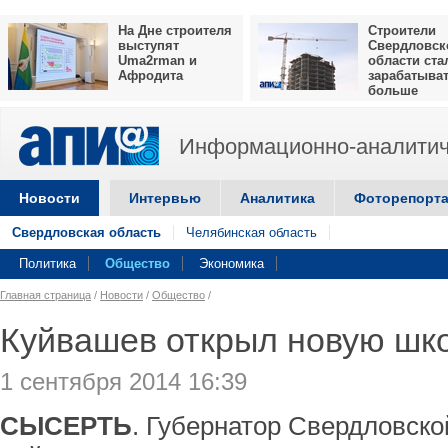
На Дне строителя
Строители
выступят
Свердловск
Uma2rman и
области ста
Афродита
зарабатыва
больше
Информационно-аналитич
Новости
Интервью
Аналитика
Фоторепорт
Свердловская область
Челябинская область
Политика
Общество
Экономика
Главная страница
/
Новости
/
Общество
/
Куйвашев открыл новую шк
1 сентября 2014 16:39
СЫСЕРТЬ
. Губернатор Свердловско