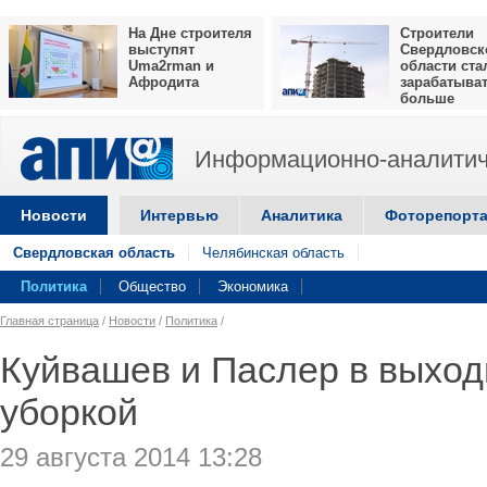
На Дне строителя
Строители
выступят
Свердловск
Uma2rman и
области ста
Афродита
зарабатыва
больше
Информационно-аналитич
Новости
Интервью
Аналитика
Фоторепорт
Свердловская область
Челябинская область
Политика
Общество
Экономика
Главная страница
/
Новости
/
Политика
/
Куйвашев и Паслер в выход
уборкой
29 августа 2014 13:28