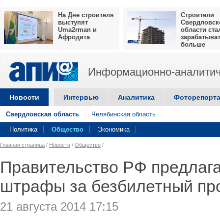
На Дне строителя
Строители
выступят
Свердловск
Uma2rman и
области ста
Афродита
зарабатыва
больше
Информационно-аналитич
Новости
Интервью
Аналитика
Фоторепорт
Свердловская область
Челябинская область
Политика
Общество
Экономика
Главная страница
/
Новости
/
Общество
/
Правительство РФ предлага
штрафы за безбилетный про
21 августа 2014 17:15